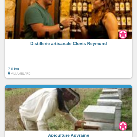
Distillerie artisanale Clovis Reymond
7.0 km
VILLAMBLARD
Apiculture Apyraine