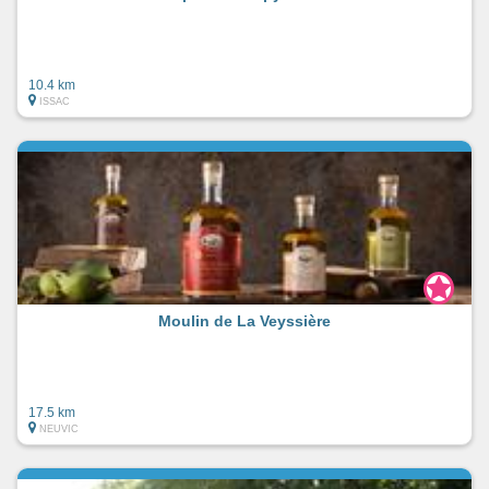
10.4 km
ISSAC
Moulin de La Veyssière
17.5 km
NEUVIC