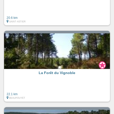
20.6 km
SAINT-ASTIER
La Forêt du Vignoble
22.1 km
BEAUPOUYET